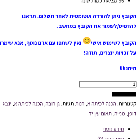
36 מציאת כמות שונה
הקובץ ניתן להורדה אוטומטית לאחר תשלום. תדאגו
להדפיס/לשמור את הקובץ במחשב.
הקובץ לשימוש אישי
ואין לשתפו עם אדם נוסף, אנא שימרו
על זכויות יוצרים, תודה!
תיהנו!!!
כמות
של
הוספה לסל
דפי
קטגוריות:
הכנה לכיתה א
,
חנות
תגיות:
גן חובה
,
הכנה לכיתה א
,
יוצא
עבודה
דופן
,
מנייה
,
תאום עין יד
לגן
מידע נוסף
חובה
חוות דעת (0)