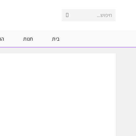
Ski
t
חיפוש...
Submit
conten
search
בית
חנות
הו