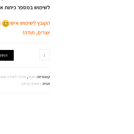
לשימוש במספר כיתות או ג
הקובץ לשימוש אישי
ו
יוצרים, תודה!
כמות
הוספ
של
ערכת
חולם
קטגוריות:
חנות
,
מרכזי למידה ומש
לראשית
תגית:
ראשית קריאה
קריאה