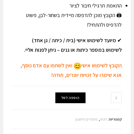
התאמת תרגילי חיבור לציור
🖨️ הקובץ מוכן להדפסה מיידית בשחור-לבן, פשוט
להדפיס ולהתחיל!
✔
מיועד לשימוש אישי (בית / כיתה / גן אחד)
לשימוש במספר כיתות או גנים – ניתן לפנות אליי.
הקובץ לשימוש אישי
ואין לשתפו עם אדם נוסף,
אנא שימרו על זכויות יוצרים, תודה!
כמות
הוספה לסל
של
אתגרי
חשיבה
קטגוריות:
חנות
,
מספרים וחשבון
קטנים
-