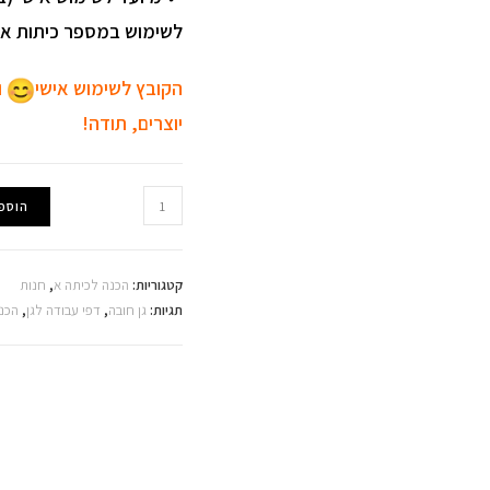
לשימוש במספר כיתות או ג
הקובץ לשימוש אישי
ו
יוצרים, תודה!
כמות
הוספ
של
חוברת
חורף
קטגוריות:
הכנה לכיתה א
,
חנות
לגן
תגיות:
גן חובה
,
דפי עבודה לגן
,
הכנ
והכנה
לכיתה
א'