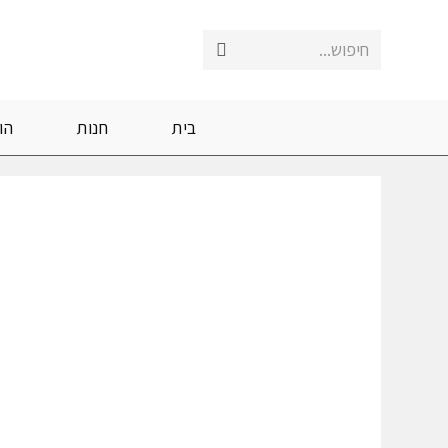
Ski
t
חיפוש...
Submit
conten
search
בית
חנות
הו