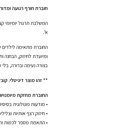
חוברת חורף רגועה ומדורג
המשלבת תרגול יומיומי קצ
א’.
החוברת מתאימה לילדים שכ
ומיועדת לחיזוק, הבחנה ות
בצורה נעימה וברורה, בלי ע
** זהו מוצר דיגיטלי. קובץ PDF להדפסה עצמית לאחר הרכי
החוברת מחזקת מיומנויות
• מודעות פונולוגית בסיסי
• חיזוק רצף אותיות וצלילי
• התאמת מספר לכמות ורצף