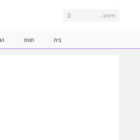
Ski
t
חיפוש...
Submit
conten
search
בית
חנות
הו