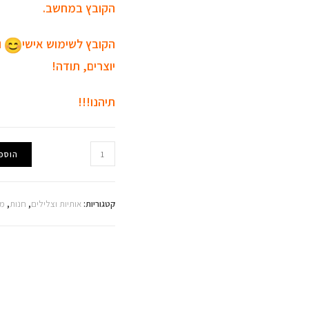
הקובץ במחשב.
הקובץ לשימוש אישי
ו
יוצרים, תודה!
תיהנו!!!
כמות
הוספ
של
בינגו
אותיות
קטגוריות:
אותיות וצלילים
,
חנות
,
מר