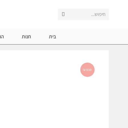
Ski
t
חיפוש...
Submit
conten
search
בית
חנות
הו
מבצע!