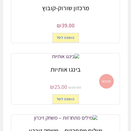
מרכזון שורוק-קובוץ
₪
39.00
הוספה לסל
בינגו אותיות
מבצע!
המחיר
המחיר
₪
25.00
₪
30.00
המקורי
הנוכחי
היה:
הוא:
הוספה לסל
₪25.00.
₪30.00.
מילים מתחרזות – משחק זיכרון