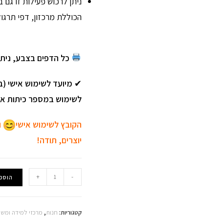
ניתן לרכוש פעילות זו גם
הכוללת מרכזון, דפי תרגול
כל הדפים בצבע, ניתנ
✔
מיועד לשימוש אישי (בי
לשימוש במספר כיתות או ג
הקובץ לשימוש אישי
ו
יוצרים, תודה!
כמות
+
-
הוספ
של
משחק
זיכרון
קטגוריות:
חנות
,
מרכזי למידה ומש