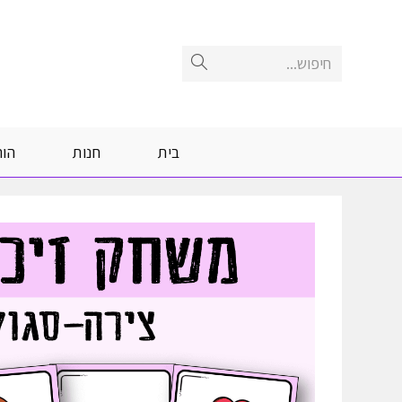
Ski
t
conten
חיפוש...
Submit
search
בית
חנות
הור