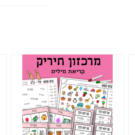
צירה-סגול