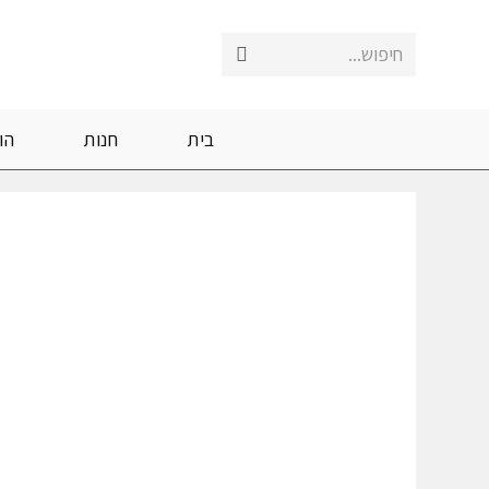
Ski
t
חיפוש...
Submit
conten
search
בית
חנות
הו