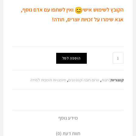
הקובץ לשימוש אישי
ואין לשתפו עם אדם נוסף,
אנא שימרו על זכויות יוצרים, תודה!
כמות
הוספה לסל
של
ציורי
נקודות
קטגוריות:
חנות
,
טרום חובה וקטנטנים
,
מיומנויות תומכות למידה
לקיץ
מידע נוסף
חוות דעת (0)