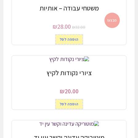
משטחי עבודה – אותיות
מבצע!
המחיר
המחיר
₪
28.00
₪
32.00
המקורי
הנוכחי
היה:
הוא:
הוספה לסל
₪28.00.
₪32.00.
ציורי נקודות לקיץ
₪
20.00
הוספה לסל
מוטוריקה עדינה וקשר עין יד