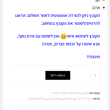
ארנב
הקובץ ניתן להורדה אוטומטית לאחר תשלום. תדאגו
להדפיס/לשמור את הקובץ במחשב.
הקובץ לשימוש אישי
ואין לשתפו עם אדם נוסף,
אנא שימרו על זכויות יוצרים, תודה!
תיהנו!!!
כמות
הוספה לסל
של
השלמת
ציור
קטגוריות:
חנות
,
מיומנויות תומכות למידה
סימטרי
תגיות:
הכנה לכיתה א
,
סימטריה
,
תאום עין יד
,
תפיסה חזותית
-