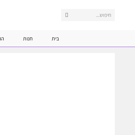
Ski
t
חיפוש...
Submit
conten
search
בית
חנות
הו