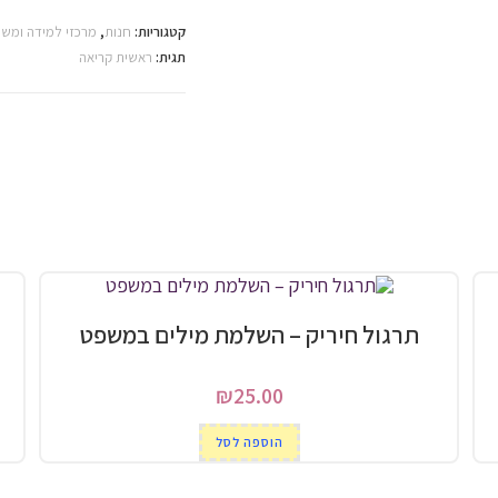
סגול-צירה
קטגוריות:
חנות
,
מרכזי למידה ומש
תגית:
ראשית קריאה
תרגול חיריק – השלמת מילים במשפט
₪
25.00
הוספה לסל