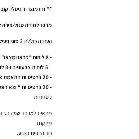
** זהו מוצר דיגיטלי. קובץ PDF להדפסה עצמית לאחר הרכישה
מרכז למידה סגול-צירה לת
הערכה כוללת
3 סוגי פעילויות
•
8 לוחות “קראו ומִצְאוּ”
–
5 לוחות צבעוניים ו-3 לוחות בשחור-לבן
•
20 כרטיסיות התאמת ציור למילה
•
20 כרטיסיות “יוצא דופן”
קטגוריות
מתאים למרכזי שפה בגן וב
מתקנת.
רוב הדפים בצבע.